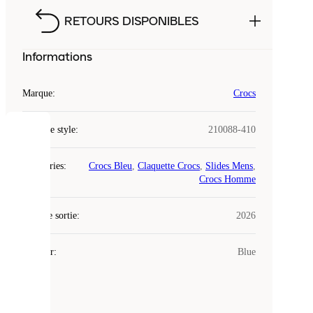
RETOURS DISPONIBLES
Informations
Marque
:
Crocs
Code de style
:
210088-410
COOKIES
Catégories
:
Crocs Bleu
,
Claquette Crocs
,
Slides Mens
,
Laced
Crocs Homme
utilise
des
Date de sortie
cookies.
:
2026
Les
cookies
Couleur
:
Blue
sont
de
petits
fichiers
utilisés