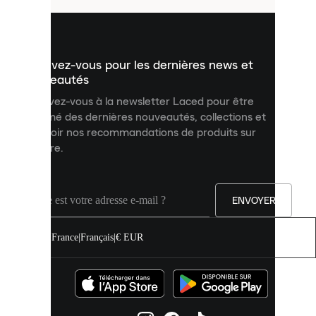
pour
vous
présenter
un
Inscrivez-vous pour les dernières news et
contenu
personnalisé
nouveautés
et
Inscrivez-vous à la newsletter Laced pour être
améliorer
informé des dernières nouveautés, collections et
votre
expérience
recevoir nos recommandations de produits sur
sur
mesure.
notre
site.
Vous
pouvez
ENVOYER
autoriser
tous
les
France
|
Français
|
€ EUR
cookies
ou
les
gérer
individuellement