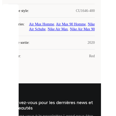
Code de style
:
CU1646-400
COOKIES
Catégories
:
Air Max Homme
,
Air Max 90 Homme
,
Nike
Laced
Air Schuhe
,
Nike Air Max
,
Nike Air Max 90
utilise
des
Date de sortie
cookies.
:
2020
Les
cookies
Couleur
:
Red
sont
de
petits
fichiers
utilisés
pour
vous
présenter
un
Inscrivez-vous pour les dernières news et
contenu
personnalisé
nouveautés
et
Inscrivez-vous à la newsletter Laced pour être