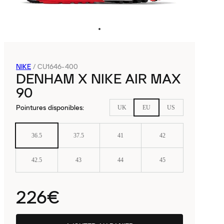
NIKE
/
CU1646-400
DENHAM X NIKE AIR MAX
90
Pointures disponibles
:
UK
EU
US
36.5
37.5
41
42
42.5
43
44
45
226€