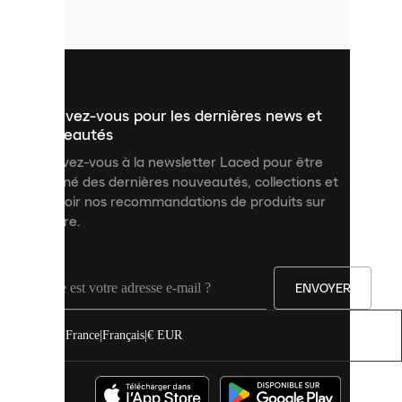
fichiers
utilisés
pour
vous
présenter
un
Inscrivez-vous pour les dernières news et
contenu
personnalisé
nouveautés
et
Inscrivez-vous à la newsletter Laced pour être
améliorer
informé des dernières nouveautés, collections et
votre
expérience
recevoir nos recommandations de produits sur
sur
mesure.
notre
site.
Vous
pouvez
ENVOYER
autoriser
tous
les
France
|
Français
|
€ EUR
cookies
ou
les