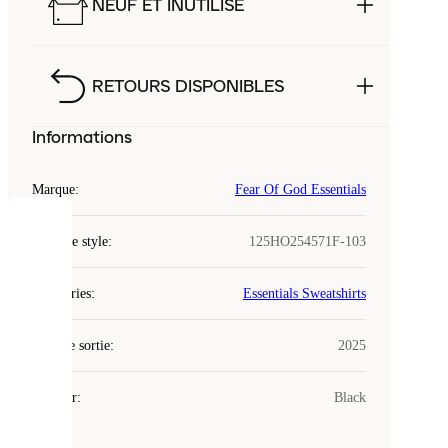
NEUF ET INUTILISÉ
RETOURS DISPONIBLES
Informations
Marque
:
Fear Of God Essentials
COOKIES
Code de style
:
125HO254571F-103
Laced
Catégories
:
Essentials Sweatshirts
utilise
des
Date de sortie
cookies.
:
2025
Les
cookies
Couleur
:
Black
sont
de
petits