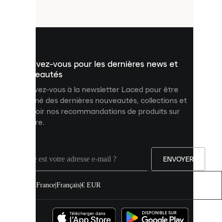
fichiers
utilisés
pour
vous
présenter
un
Inscrivez-vous pour les dernières news et
contenu
personnalisé
nouveautés
et
Inscrivez-vous à la newsletter Laced pour être
améliorer
informé des dernières nouveautés, collections et
votre
expérience
recevoir nos recommandations de produits sur
sur
mesure.
notre
site.
Vous
pouvez
ENVOYER
autoriser
tous
les
France
|
Français
|
€ EUR
cookies
ou
les