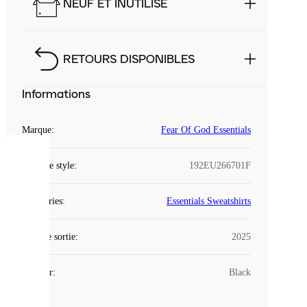
NEUF ET INUTILISÉ
RETOURS DISPONIBLES
Informations
Marque
:
Fear Of God Essentials
COOKIES
Code de style
:
192EU266701F
Laced
Catégories
:
Essentials Sweatshirts
utilise
des
Date de sortie
cookies.
:
2025
Les
cookies
Couleur
:
Black
sont
de
petits