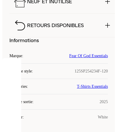
NEUF ET INUTILISÉ
RETOURS DISPONIBLES
Informations
Marque
:
Fear Of God Essentials
COOKIES
Code de style
:
125SP254234F-120
Laced
Catégories
:
T-Shirts Essentials
utilise
des
Date de sortie
cookies.
:
2025
Les
cookies
Couleur
:
White
sont
de
petits