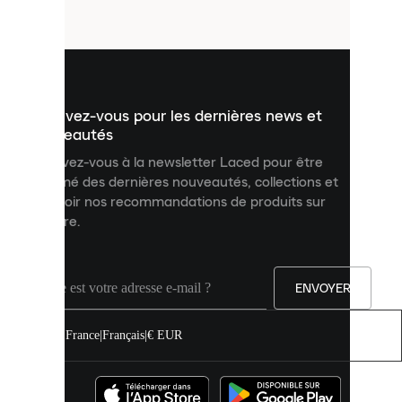
fichiers
utilisés
pour
vous
présenter
un
Inscrivez-vous pour les dernières news et
contenu
personnalisé
nouveautés
et
Inscrivez-vous à la newsletter Laced pour être
améliorer
informé des dernières nouveautés, collections et
votre
expérience
recevoir nos recommandations de produits sur
sur
mesure.
notre
site.
Vous
pouvez
ENVOYER
autoriser
tous
les
France
|
Français
|
€ EUR
cookies
ou
les