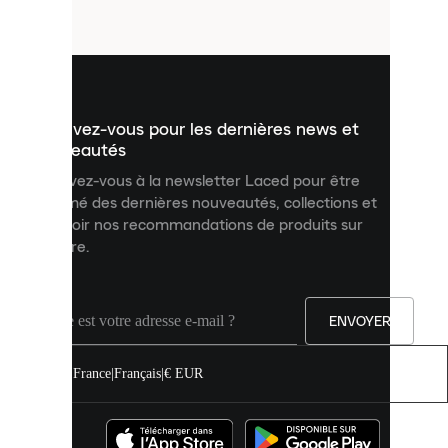
fichiers
utilisés
pour
vous
présenter
un
Inscrivez-vous pour les dernières news et
contenu
personnalisé
nouveautés
et
Inscrivez-vous à la newsletter Laced pour être
améliorer
informé des dernières nouveautés, collections et
votre
expérience
recevoir nos recommandations de produits sur
sur
mesure.
notre
site.
Vous
pouvez
ENVOYER
autoriser
tous
les
France
|
Français
|
€ EUR
cookies
ou
les