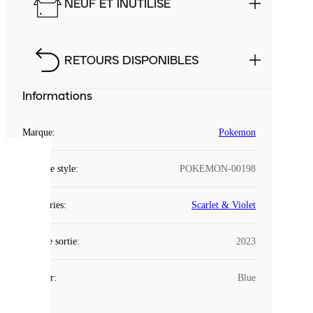
NEUF ET INUTILISÉ
RETOURS DISPONIBLES
Informations
Marque
:
Pokemon
COOKIES
Code de style
:
POKEMON-00198
Laced
Catégories
:
Scarlet & Violet
utilise
des
Date de sortie
cookies.
:
2023
Les
cookies
Couleur
:
Blue
sont
de
petits