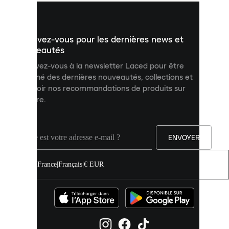
vous
présenter
un
Inscrivez-vous pour les dernières news et
contenu
personnalisé
nouveautés
et
Inscrivez-vous à la newsletter Laced pour être
améliorer
informé des dernières nouveautés, collections et
votre
expérience
recevoir nos recommandations de produits sur
sur
mesure.
notre
site.
Vous
pouvez
ENVOYER
autoriser
tous
les
France
|
Français
|
€ EUR
cookies
ou
les
gérer
individuellement
dans