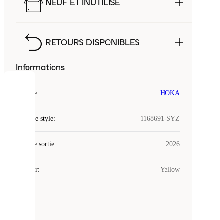
NEUF ET INUTILISÉ
RETOURS DISPONIBLES
Informations
COOKIES
Marque
:
HOKA
Laced
Code de style
:
1168691-SYZ
utilise
des
Date de sortie
cookies.
:
2026
Les
cookies
Couleur
:
Yellow
sont
de
petits
fichiers
utilisés
pour