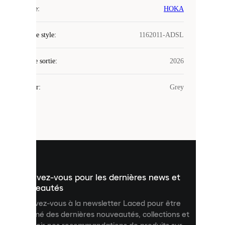
COOKIES
Marque
:
HOKA
Laced
Code de style
:
1162011-ADSL
utilise
des
Date de sortie
cookies.
:
2026
Les
cookies
Couleur
:
Grey
sont
de
petits
fichiers
utilisés
pour
vous
présenter
un
Inscrivez-vous pour les dernières news et
contenu
personnalisé
nouveautés
et
Inscrivez-vous à la newsletter Laced pour être
améliorer
informé des dernières nouveautés, collections et
votre
expérience