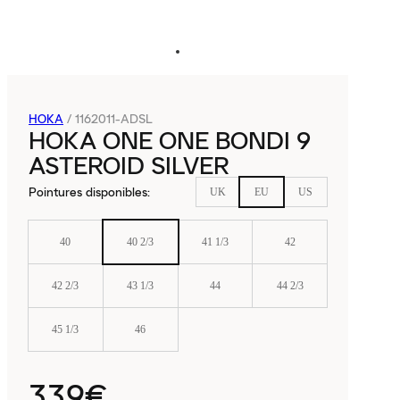
HOKA
/
1162011-ADSL
HOKA ONE ONE BONDI 9
ASTEROID SILVER
Pointures disponibles
:
UK
EU
US
40
40 2/3
41 1/3
42
42 2/3
43 1/3
44
44 2/3
45 1/3
46
339€