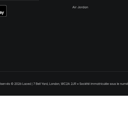
Air Jordan
réservés © 2026 Laced | 7 Bell Yard, London, WC2A 2JR • Société immatriculée sous le nu