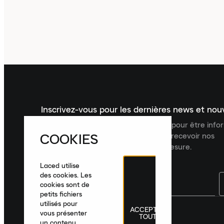
Inscrivez-vous pour les dernières news et no
Inscrivez-vous à la newsletter Laced pour être inf
COOKIES
dernières nouveautés, collections et recevoir nos
recommandations de produits sur mesure.
Laced utilise
des cookies. Les
cookies sont de
petits fichiers
utilisés pour
ACCEPTER
France
|
Français
|
€ EUR
vous présenter
TOUT
un contenu