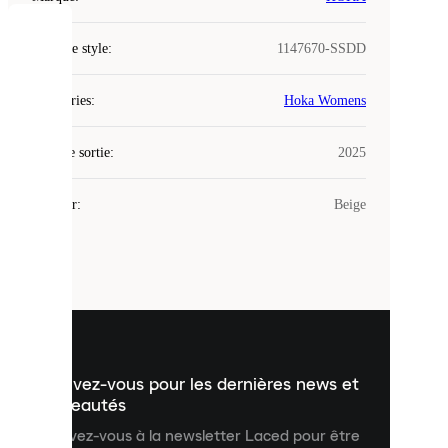
COOKIES
Code de style
:
1147670-SSDD
Laced
Catégories
:
Hoka Womens
utilise
des
Date de sortie
cookies.
:
2025
Les
cookies
Couleur
:
Beige
sont
de
petits
fichiers
utilisés
pour
vous
présenter
un
Inscrivez-vous pour les dernières news et
contenu
personnalisé
nouveautés
et
Inscrivez-vous à la newsletter Laced pour être
améliorer