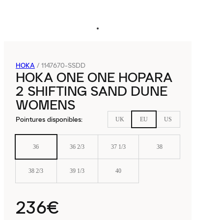
HOKA
/
1147670-SSDD
HOKA ONE ONE HOPARA
2 SHIFTING SAND DUNE
WOMENS
Pointures disponibles
:
UK
EU
US
36
36 2/3
37 1/3
38
38 2/3
39 1/3
40
236€