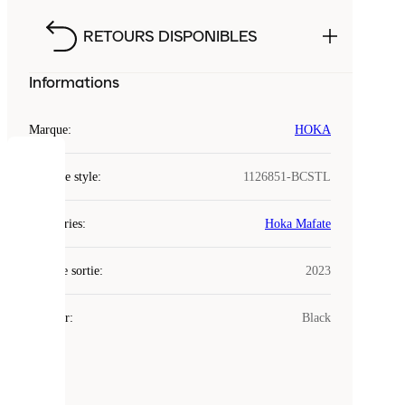
RETOURS DISPONIBLES
Informations
Marque
:
HOKA
COOKIES
Code de style
:
1126851-BCSTL
Laced
Catégories
:
Hoka Mafate
utilise
des
Date de sortie
cookies.
:
2023
Les
cookies
Couleur
:
Black
sont
de
petits
fichiers
utilisés