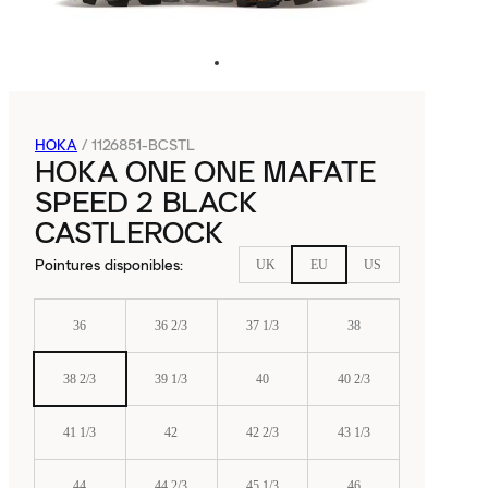
HOKA
/
1126851-BCSTL
HOKA ONE ONE MAFATE
SPEED 2 BLACK
CASTLEROCK
Pointures disponibles
:
UK
EU
US
36
36 2/3
37 1/3
38
38 2/3
39 1/3
40
40 2/3
41 1/3
42
42 2/3
43 1/3
44
44 2/3
45 1/3
46