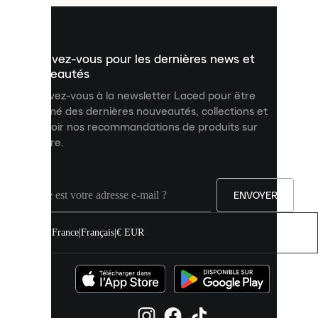
pour
vous
présenter
un
Inscrivez-vous pour les dernières news et
contenu
personnalisé
nouveautés
et
Inscrivez-vous à la newsletter Laced pour être
améliorer
informé des dernières nouveautés, collections et
votre
expérience
recevoir nos recommandations de produits sur
sur
mesure.
notre
site.
Vous
pouvez
ENVOYER
autoriser
tous
les
France
|
Français
|
€ EUR
cookies
ou
les
gérer
individuellement
dans