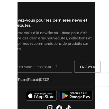
pour
vous
présenter
un
Inscrivez-vous pour les dernières news et
contenu
personnalisé
nouveautés
et
Inscrivez-vous à la newsletter Laced pour être
améliorer
informé des dernières nouveautés, collections et
votre
expérience
recevoir nos recommandations de produits sur
sur
mesure.
notre
site.
Vous
pouvez
ENVOYER
autoriser
tous
les
France
|
Français
|
€ EUR
cookies
ou
les
gérer
individuellement
dans