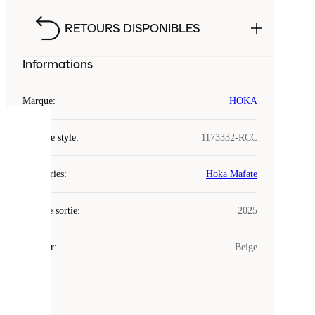
RETOURS DISPONIBLES
Informations
Marque
:
HOKA
COOKIES
Code de style
:
1173332-RCC
Laced
Catégories
:
Hoka Mafate
utilise
des
Date de sortie
cookies.
:
2025
Les
cookies
Couleur
:
Beige
sont
de
petits
fichiers
utilisés