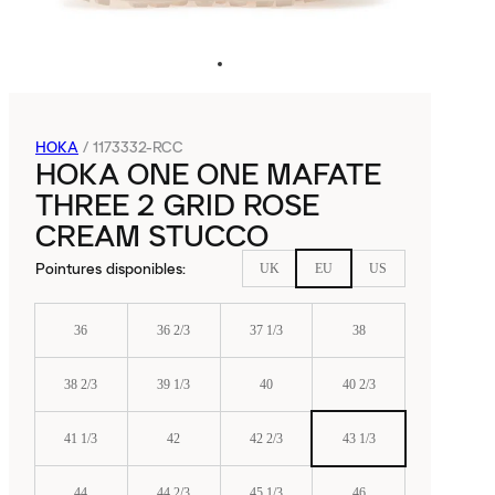
HOKA
/
1173332-RCC
HOKA ONE ONE MAFATE
THREE 2 GRID ROSE
CREAM STUCCO
Pointures disponibles
:
UK
EU
US
36
36 2/3
37 1/3
38
38 2/3
39 1/3
40
40 2/3
41 1/3
42
42 2/3
43 1/3
44
44 2/3
45 1/3
46