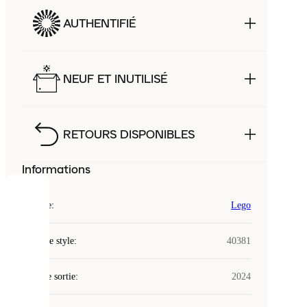
AUTHENTIFIÉ
NEUF ET INUTILISÉ
RETOURS DISPONIBLES
Informations
COOKIES
Marque
:
Lego
Laced
Code de style
:
40381
utilise
des
Date de sortie
cookies.
:
2024
Les
cookies