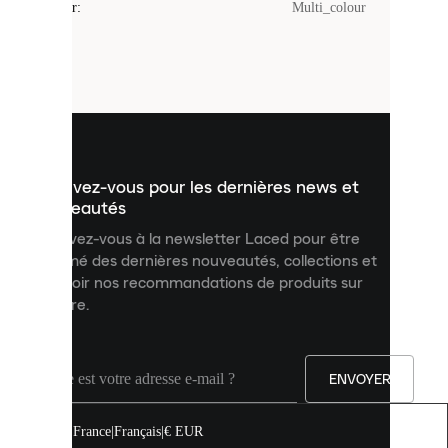
Couleur
:
Multi_colour
sont
de
petits
fichiers
utilisés
pour
vous
présenter
un
Inscrivez-vous pour les dernières news et
contenu
personnalisé
nouveautés
et
Inscrivez-vous à la newsletter Laced pour être
améliorer
informé des dernières nouveautés, collections et
votre
expérience
recevoir nos recommandations de produits sur
sur
mesure.
notre
site.
Vous
pouvez
ENVOYER
autoriser
tous
les
France
|
Français
|
€ EUR