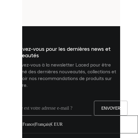
de
petits
fichiers
utilisés
pour
vous
présenter
un
Inscrivez-vous pour les dernières news et
contenu
personnalisé
nouveautés
et
Inscrivez-vous à la newsletter Laced pour être
améliorer
informé des dernières nouveautés, collections et
votre
expérience
recevoir nos recommandations de produits sur
sur
mesure.
notre
site.
Vous
pouvez
ENVOYER
autoriser
tous
les
France
|
Français
|
€ EUR
cookies
ou