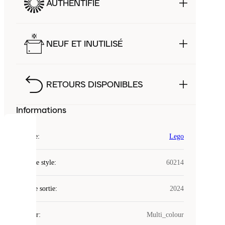
AUTHENTIFIÉ
NEUF ET INUTILISÉ
RETOURS DISPONIBLES
Informations
COOKIES
Marque
:
Lego
Laced
Code de style
:
60214
utilise
des
Date de sortie
cookies.
:
2024
Les
cookies
Couleur
:
Multi_colour
sont