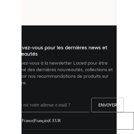
de
petits
fichiers
utilisés
pour
vous
présenter
un
Inscrivez-vous pour les dernières news et
contenu
personnalisé
nouveautés
et
Inscrivez-vous à la newsletter Laced pour être
améliorer
informé des dernières nouveautés, collections et
votre
expérience
recevoir nos recommandations de produits sur
sur
mesure.
notre
site.
Vous
pouvez
ENVOYER
autoriser
tous
les
France
|
Français
|
€ EUR
cookies
ou