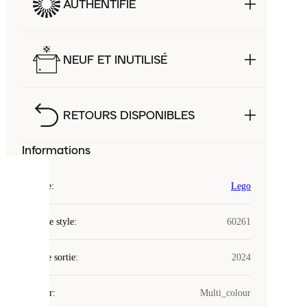
AUTHENTIFIÉ
NEUF ET INUTILISÉ
RETOURS DISPONIBLES
Informations
COOKIES
Marque
:
Lego
Laced
Code de style
:
60261
utilise
des
Date de sortie
cookies.
:
2024
Les
cookies
Couleur
:
Multi_colour
sont