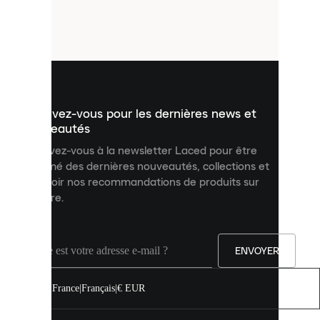
de
petits
fichiers
utilisés
pour
vous
présenter
un
Inscrivez-vous pour les dernières news et
contenu
personnalisé
nouveautés
et
Inscrivez-vous à la newsletter Laced pour être
améliorer
informé des dernières nouveautés, collections et
votre
expérience
recevoir nos recommandations de produits sur
sur
mesure.
notre
site.
Vous
pouvez
ENVOYER
autoriser
tous
les
France
|
Français
|
€ EUR
cookies
ou