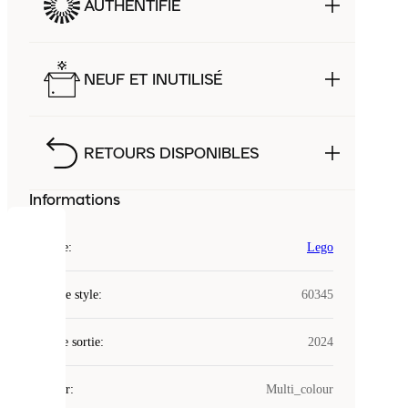
AUTHENTIFIÉ
NEUF ET INUTILISÉ
RETOURS DISPONIBLES
Informations
COOKIES
Marque
:
Lego
Laced
Code de style
:
60345
utilise
des
Date de sortie
cookies.
:
2024
Les
cookies
Couleur
:
Multi_colour
sont