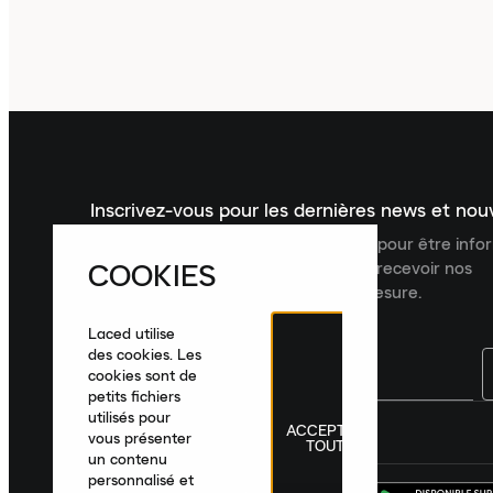
Inscrivez-vous pour les dernières news et no
Inscrivez-vous à la newsletter Laced pour être inf
COOKIES
dernières nouveautés, collections et recevoir nos
recommandations de produits sur mesure.
Laced utilise
des cookies. Les
cookies sont de
petits fichiers
utilisés pour
ACCEPTER
France
|
Français
|
€ EUR
vous présenter
TOUT
un contenu
personnalisé et