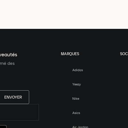
MARQUES
SOC
uveautés
ormé des
Adidas
Yeezy
ENVOYER
Nike
Asics
Air Jordan