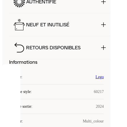
AUTHENTIFIÉ
NEUF ET INUTILISÉ
RETOURS DISPONIBLES
Informations
COOKIES
Marque
:
Lego
Laced
Code de style
:
60217
utilise
des
Date de sortie
cookies.
:
2024
Les
cookies
Couleur
:
Multi_colour
sont