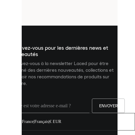
de
petits
fichiers
utilisés
pour
vous
présenter
un
Inscrivez-vous pour les dernières news et
contenu
personnalisé
nouveautés
et
Inscrivez-vous à la newsletter Laced pour être
améliorer
informé des dernières nouveautés, collections et
votre
expérience
recevoir nos recommandations de produits sur
sur
mesure.
notre
site.
Vous
pouvez
ENVOYER
autoriser
tous
les
France
|
Français
|
€ EUR
cookies
ou