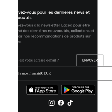
présenter
un
Inscrivez-vous pour les dernières news et
contenu
personnalisé
nouveautés
et
Inscrivez-vous à la newsletter Laced pour être
améliorer
informé des dernières nouveautés, collections et
votre
expérience
recevoir nos recommandations de produits sur
sur
mesure.
notre
site.
Vous
pouvez
ENVOYER
autoriser
tous
les
France
|
Français
|
€ EUR
cookies
ou
les
gérer
individuellement
dans
vos
paramètres