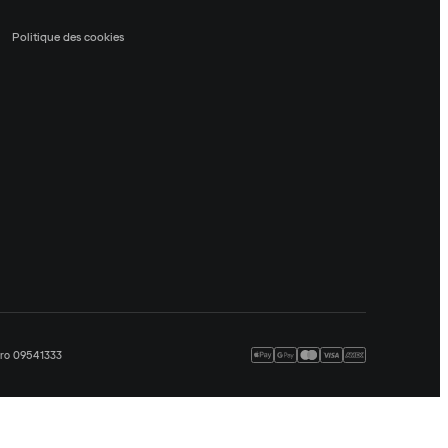
Politique des cookies
méro 09541333