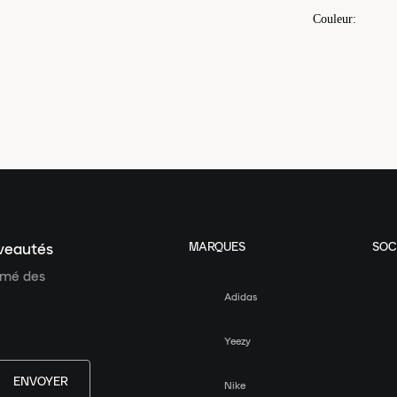
Couleur
:
MARQUES
SOC
uveautés
ormé des
Adidas
Yeezy
ENVOYER
Nike