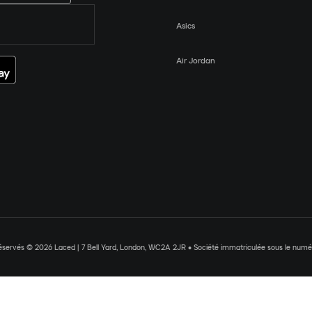
Asics
Air Jordan
réservés © 2026 Laced | 7 Bell Yard, London, WC2A 2JR • Société immatriculée sous le nu