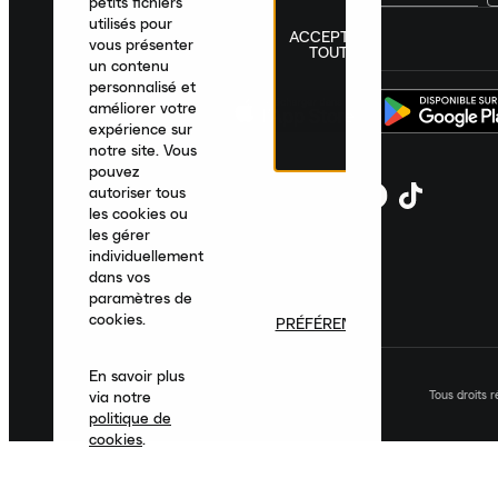
petits fichiers
utilisés pour
ACCEPTER
France
|
Français
|
€ EUR
vous présenter
TOUT
un contenu
personnalisé et
améliorer votre
expérience sur
notre site. Vous
pouvez
autoriser tous
les cookies ou
les gérer
individuellement
dans vos
paramètres de
cookies.
PRÉFÉRENCES
En savoir plus
Tous droits 
via notre
politique de
cookies
.