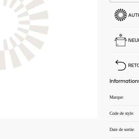
AUT
NEUF
RET
Information
Marque
:
Code de style
:
Date de sortie
: