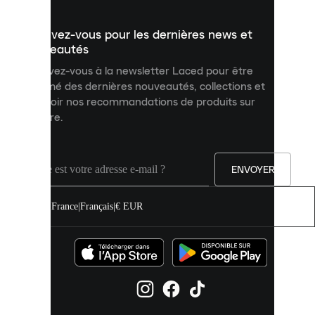
présenter
un
Inscrivez-vous pour les dernières news et
contenu
personnalisé
nouveautés
et
Inscrivez-vous à la newsletter Laced pour être
améliorer
informé des dernières nouveautés, collections et
votre
expérience
recevoir nos recommandations de produits sur
sur
mesure.
notre
site.
Vous
pouvez
ENVOYER
autoriser
tous
les
France
|
Français
|
€ EUR
cookies
ou
les
gérer
individuellement
dans
vos
paramètres