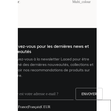
Couleur
:
Multi_colour
sont
de
petits
fichiers
utilisés
pour
vous
présenter
un
Inscrivez-vous pour les dernières news et
contenu
personnalisé
nouveautés
et
Inscrivez-vous à la newsletter Laced pour être
améliorer
informé des dernières nouveautés, collections et
votre
expérience
recevoir nos recommandations de produits sur
sur
mesure.
notre
site.
Vous
pouvez
ENVOYER
autoriser
tous
les
France
|
Français
|
€ EUR