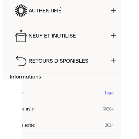
AUTHENTIFIÉ
NEUF ET INUTILISÉ
RETOURS DISPONIBLES
Informations
COOKIES
Marque
:
Lego
Laced
Code de style
:
60264
utilise
des
Date de sortie
cookies.
:
2024
Les
cookies