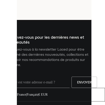
de
petits
fichiers
utilisés
pour
vous
présenter
un
Inscrivez-vous pour les dernières news et
contenu
personnalisé
nouveautés
et
Inscrivez-vous à la newsletter Laced pour être
améliorer
informé des dernières nouveautés, collections et
votre
expérience
recevoir nos recommandations de produits sur
sur
mesure.
notre
site.
Vous
pouvez
ENVOYER
autoriser
tous
les
France
|
Français
|
€ EUR
cookies
ou