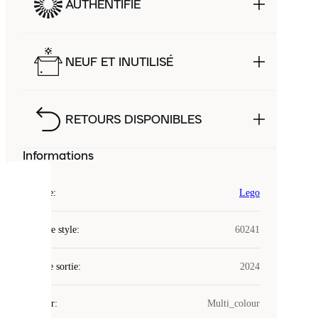
AUTHENTIFIÉ
NEUF ET INUTILISÉ
RETOURS DISPONIBLES
Informations
COOKIES
Marque
:
Lego
Laced
Code de style
:
60241
utilise
des
Date de sortie
cookies.
:
2024
Les
cookies
Couleur
:
Multi_colour
sont