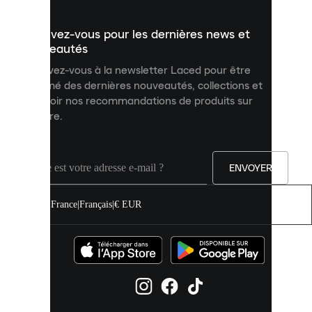
présenter
un
Inscrivez-vous pour les dernières news et
contenu
personnalisé
nouveautés
et
Inscrivez-vous à la newsletter Laced pour être
améliorer
informé des dernières nouveautés, collections et
votre
expérience
recevoir nos recommandations de produits sur
sur
mesure.
notre
site.
Vous
pouvez
ENVOYER
autoriser
tous
les
France
|
Français
|
€ EUR
cookies
ou
les
gérer
individuellement
dans
vos
paramètres