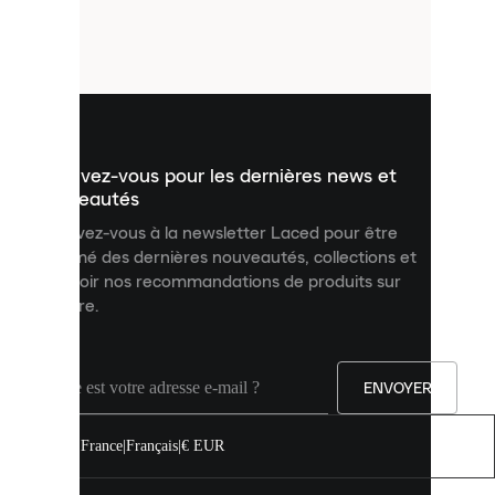
de
petits
fichiers
utilisés
pour
vous
présenter
un
Inscrivez-vous pour les dernières news et
contenu
personnalisé
nouveautés
et
Inscrivez-vous à la newsletter Laced pour être
améliorer
informé des dernières nouveautés, collections et
votre
expérience
recevoir nos recommandations de produits sur
sur
mesure.
notre
site.
Vous
pouvez
ENVOYER
autoriser
tous
les
France
|
Français
|
€ EUR
cookies
ou