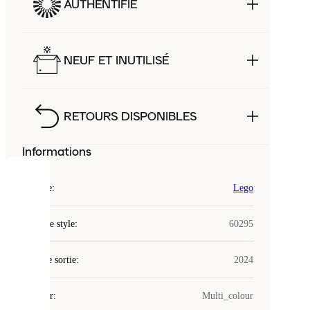
AUTHENTIFIÉ
NEUF ET INUTILISÉ
RETOURS DISPONIBLES
Informations
COOKIES
Marque
:
Lego
Laced
Code de style
:
60295
utilise
des
Date de sortie
cookies.
:
2024
Les
cookies
Couleur
:
Multi_colour
sont