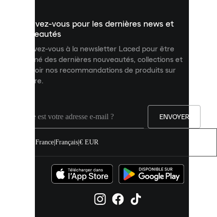
présenter
un
Inscrivez-vous pour les dernières news et
contenu
personnalisé
nouveautés
et
Inscrivez-vous à la newsletter Laced pour être
améliorer
informé des dernières nouveautés, collections et
votre
expérience
recevoir nos recommandations de produits sur
sur
mesure.
notre
site.
Vous
pouvez
ENVOYER
autoriser
tous
les
France
|
Français
|
€ EUR
cookies
ou
les
gérer
individuellement
dans
vos
paramètres