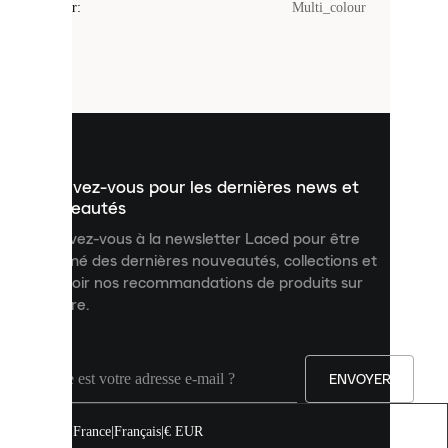
Couleur
:
Multi_colour
sont
de
petits
fichiers
utilisés
pour
vous
présenter
un
Inscrivez-vous pour les dernières news et
contenu
personnalisé
nouveautés
et
Inscrivez-vous à la newsletter Laced pour être
améliorer
informé des dernières nouveautés, collections et
votre
expérience
recevoir nos recommandations de produits sur
sur
mesure.
notre
site.
Vous
pouvez
ENVOYER
autoriser
tous
les
France
|
Français
|
€ EUR