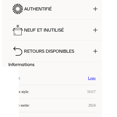
AUTHENTIFIÉ
NEUF ET INUTILISÉ
RETOURS DISPONIBLES
Informations
COOKIES
Marque
:
Lego
Laced
Code de style
:
31117
utilise
des
Date de sortie
cookies.
:
2024
Les
cookies