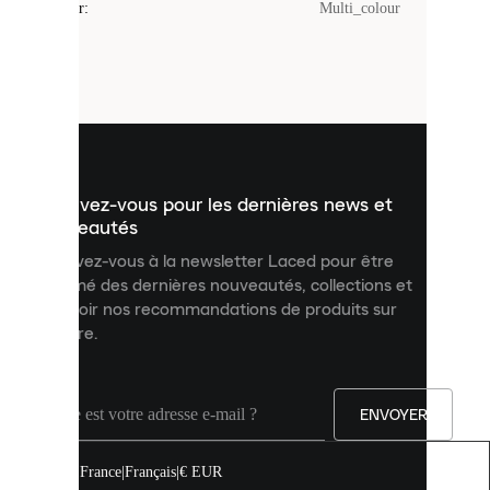
Couleur
:
Multi_colour
sont
de
petits
fichiers
utilisés
pour
vous
présenter
un
Inscrivez-vous pour les dernières news et
contenu
personnalisé
nouveautés
et
Inscrivez-vous à la newsletter Laced pour être
améliorer
informé des dernières nouveautés, collections et
votre
expérience
recevoir nos recommandations de produits sur
sur
mesure.
notre
site.
Vous
pouvez
ENVOYER
autoriser
tous
les
France
|
Français
|
€ EUR