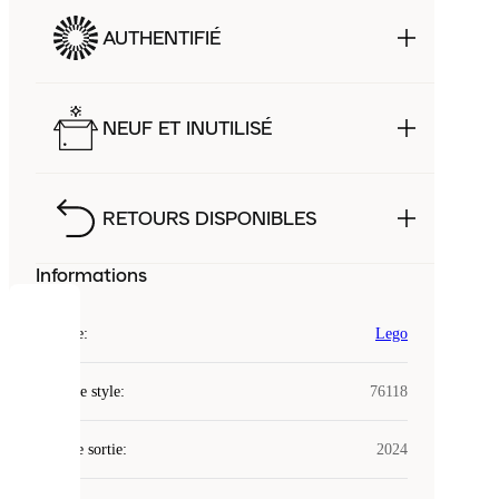
AUTHENTIFIÉ
NEUF ET INUTILISÉ
RETOURS DISPONIBLES
Informations
COOKIES
Marque
:
Lego
Laced
Code de style
:
76118
utilise
des
Date de sortie
cookies.
:
2024
Les
cookies