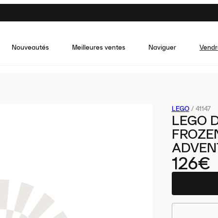
Nouveautés
Meilleures ventes
Naviguer
Vendr
LEGO
/
41147
LEGO D
FROZE
ADVENT
126€