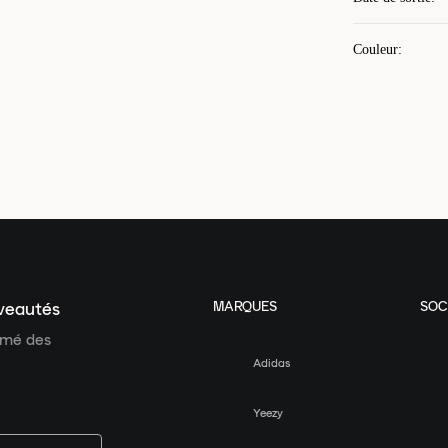
Couleur
:
MARQUES
SOC
uveautés
ormé des
Adidas
Yeezy