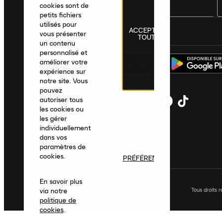
cookies sont de
petits fichiers
utilisés pour
ACCEPTER
France
|
Français
|
€ EUR
vous présenter
TOUT
un contenu
personnalisé et
améliorer votre
expérience sur
notre site. Vous
pouvez
autoriser tous
les cookies ou
les gérer
individuellement
dans vos
paramètres de
cookies.
PRÉFÉRENCES
En savoir plus
Tous droits 
via notre
politique de
cookies
.