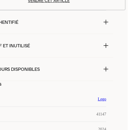
VENDRE CET ARTICLE
HENTIFIÉ
 ET INUTILISÉ
OURS DISPONIBLES
s
Lego
41147
2024