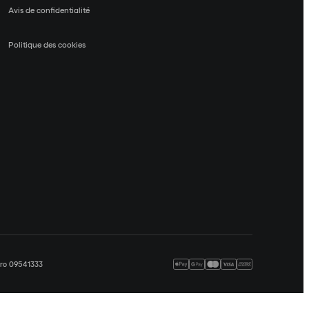
Avis de confidentialité
Politique des cookies
méro 09541333