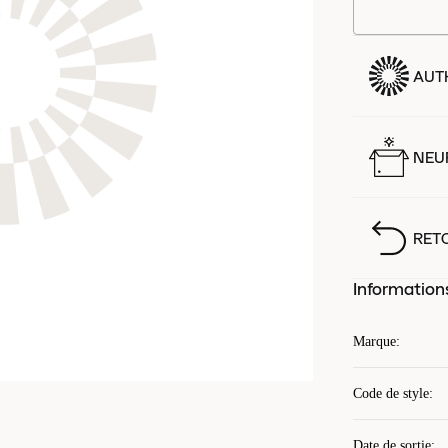
AUT
NEUF
RET
Information
Marque
:
Code de style
:
Date de sortie
: