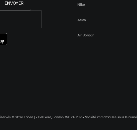
ENVOYER
Nike
Asics
Air Jordan
réservés © 2026 Laced | 7 Bell Yard, London, WC2A 2JR • Société immatriculée sous le nu