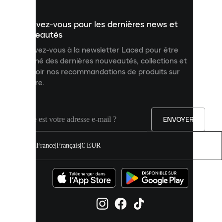
présenter
un
Inscrivez-vous pour les dernières news et
contenu
personnalisé
nouveautés
et
Inscrivez-vous à la newsletter Laced pour être
améliorer
informé des dernières nouveautés, collections et
votre
expérience
recevoir nos recommandations de produits sur
sur
mesure.
notre
site.
Vous
pouvez
ENVOYER
autoriser
tous
les
France
|
Français
|
€ EUR
cookies
ou
les
gérer
individuellement
dans
vos
paramètres