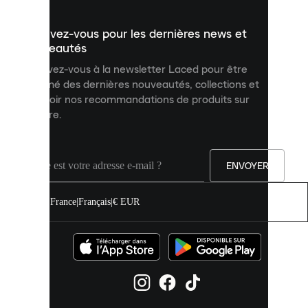
présenter
un
Inscrivez-vous pour les dernières news et
contenu
personnalisé
nouveautés
et
Inscrivez-vous à la newsletter Laced pour être
améliorer
informé des dernières nouveautés, collections et
votre
expérience
recevoir nos recommandations de produits sur
sur
mesure.
notre
site.
Vous
pouvez
ENVOYER
autoriser
tous
les
France
|
Français
|
€ EUR
cookies
ou
les
gérer
individuellement
dans
vos
paramètres