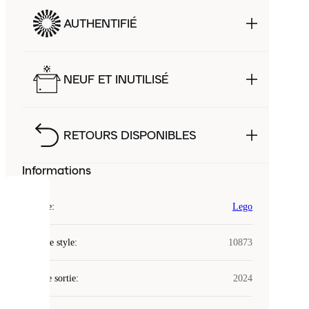
AUTHENTIFIÉ
NEUF ET INUTILISÉ
RETOURS DISPONIBLES
Informations
COOKIES
Marque
:
Lego
Laced
Code de style
:
10873
utilise
des
Date de sortie
cookies.
:
2024
Les
cookies