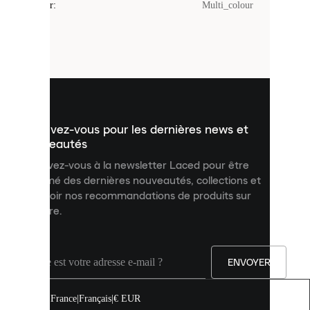
Couleur
:
Multi_colour
sont
de
petits
fichiers
utilisés
pour
vous
présenter
un
Inscrivez-vous pour les dernières news et
contenu
personnalisé
nouveautés
et
Inscrivez-vous à la newsletter Laced pour être
améliorer
informé des dernières nouveautés, collections et
votre
expérience
recevoir nos recommandations de produits sur
sur
mesure.
notre
site.
Vous
pouvez
ENVOYER
autoriser
tous
les
France
|
Français
|
€ EUR