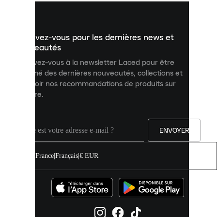
vous
présenter
un
Inscrivez-vous pour les dernières news et
contenu
personnalisé
nouveautés
et
Inscrivez-vous à la newsletter Laced pour être
améliorer
informé des dernières nouveautés, collections et
votre
expérience
recevoir nos recommandations de produits sur
sur
mesure.
notre
site.
Vous
pouvez
ENVOYER
autoriser
tous
les
France
|
Français
|
€ EUR
cookies
ou
les
gérer
individuellement
dans