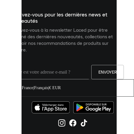
présenter
un
Inscrivez-vous pour les dernières news et
contenu
personnalisé
nouveautés
et
Inscrivez-vous à la newsletter Laced pour être
améliorer
informé des dernières nouveautés, collections et
votre
expérience
recevoir nos recommandations de produits sur
sur
mesure.
notre
site.
Vous
pouvez
ENVOYER
autoriser
tous
les
France
|
Français
|
€ EUR
cookies
ou
les
gérer
individuellement
dans
vos
paramètres