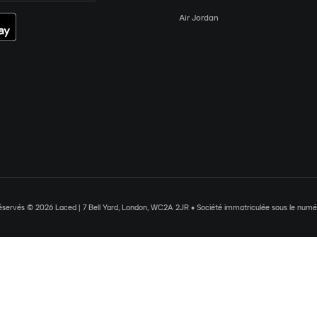
Air Jordan
réservés © 2026 Laced | 7 Bell Yard, London, WC2A 2JR • Société immatriculée sous le nu