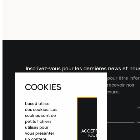
Inscrivez-vous pour les dernières news et no
Inscrivez-vous à la newsletter Laced pour être inf
COOKIES
dernières nouveautés, collections et recevoir nos
recommandations de produits sur mesure.
Laced utilise
des cookies. Les
cookies sont de
petits fichiers
utilisés pour
ACCEPTER
France
|
Français
|
€ EUR
vous présenter
TOUT
un contenu