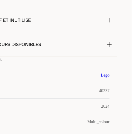
 ET INUTILISÉ
OURS DISPONIBLES
s
Lego
40237
2024
Multi_colour