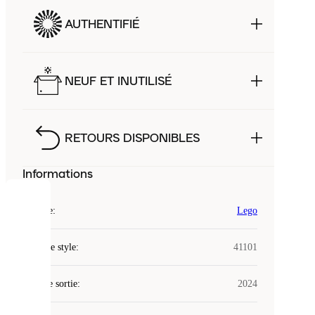
AUTHENTIFIÉ
NEUF ET INUTILISÉ
RETOURS DISPONIBLES
Informations
COOKIES
Marque
:
Lego
Laced
Code de style
:
41101
utilise
des
Date de sortie
cookies.
:
2024
Les
cookies