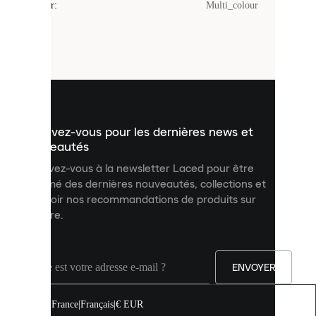
Couleur
:
Multi_colour
sont
de
petits
fichiers
utilisés
pour
vous
présenter
un
Inscrivez-vous pour les dernières news et
contenu
personnalisé
nouveautés
et
Inscrivez-vous à la newsletter Laced pour être
améliorer
informé des dernières nouveautés, collections et
votre
expérience
recevoir nos recommandations de produits sur
sur
mesure.
notre
site.
Vous
pouvez
ENVOYER
autoriser
tous
les
France
|
Français
|
€ EUR