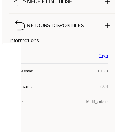
NEUF ET INUTILISÉ
RETOURS DISPONIBLES
Informations
COOKIES
Marque
:
Lego
Laced
Code de style
:
10729
utilise
des
Date de sortie
cookies.
:
2024
Les
cookies
Couleur
:
Multi_colour
sont
de
petits
fichiers
utilisés
pour