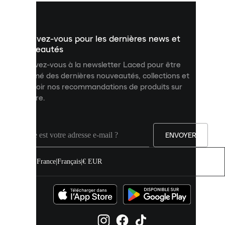
vous
présenter
un
Inscrivez-vous pour les dernières news et
contenu
personnalisé
nouveautés
et
Inscrivez-vous à la newsletter Laced pour être
améliorer
informé des dernières nouveautés, collections et
votre
expérience
recevoir nos recommandations de produits sur
sur
mesure.
notre
site.
Vous
pouvez
ENVOYER
autoriser
tous
les
France
|
Français
|
€ EUR
cookies
ou
les
gérer
individuellement
dans