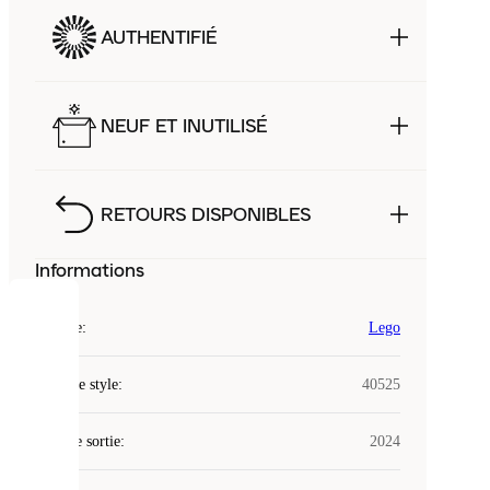
AUTHENTIFIÉ
NEUF ET INUTILISÉ
RETOURS DISPONIBLES
Informations
COOKIES
Marque
:
Lego
Laced
Code de style
:
40525
utilise
des
Date de sortie
cookies.
:
2024
Les
cookies