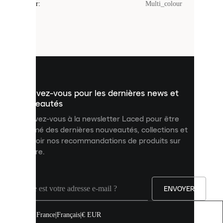
Couleur
:
Multi_colour
sont
de
petits
fichiers
utilisés
pour
vous
présenter
un
Inscrivez-vous pour les dernières news et
contenu
personnalisé
nouveautés
et
Inscrivez-vous à la newsletter Laced pour être
améliorer
informé des dernières nouveautés, collections et
votre
expérience
recevoir nos recommandations de produits sur
sur
mesure.
notre
site.
Vous
pouvez
ENVOYER
autoriser
tous
les
France
|
Français
|
€ EUR