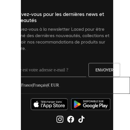
présenter
un
Inscrivez-vous pour les dernières news et
contenu
personnalisé
nouveautés
et
Inscrivez-vous à la newsletter Laced pour être
améliorer
informé des dernières nouveautés, collections et
votre
expérience
recevoir nos recommandations de produits sur
sur
mesure.
notre
site.
Vous
pouvez
ENVOYER
autoriser
tous
les
France
|
Français
|
€ EUR
cookies
ou
les
gérer
individuellement
dans
vos
paramètres