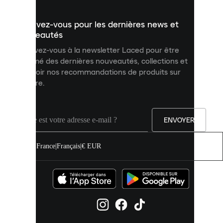
présenter
un
Inscrivez-vous pour les dernières news et
contenu
personnalisé
nouveautés
et
Inscrivez-vous à la newsletter Laced pour être
améliorer
informé des dernières nouveautés, collections et
votre
expérience
recevoir nos recommandations de produits sur
sur
mesure.
notre
site.
Vous
pouvez
ENVOYER
autoriser
tous
les
France
|
Français
|
€ EUR
cookies
ou
les
gérer
individuellement
dans
vos
paramètres