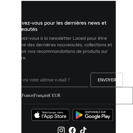
vous
présenter
un
Inscrivez-vous pour les dernières news et
contenu
personnalisé
nouveautés
et
Inscrivez-vous à la newsletter Laced pour être
améliorer
informé des dernières nouveautés, collections et
votre
expérience
recevoir nos recommandations de produits sur
sur
mesure.
notre
site.
Vous
pouvez
ENVOYER
autoriser
tous
les
France
|
Français
|
€ EUR
cookies
ou
les
gérer
individuellement
dans