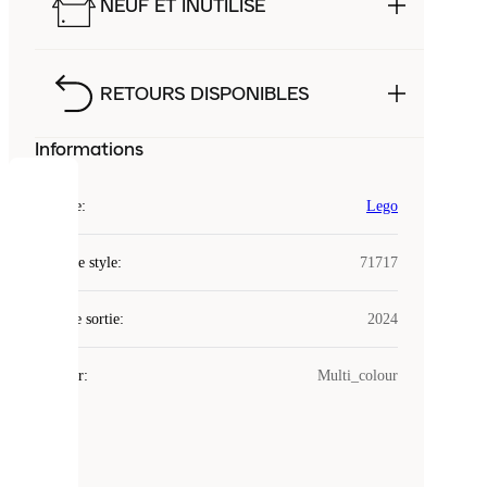
NEUF ET INUTILISÉ
RETOURS DISPONIBLES
Informations
COOKIES
Marque
:
Lego
Laced
Code de style
:
71717
utilise
des
Date de sortie
cookies.
:
2024
Les
cookies
Couleur
:
Multi_colour
sont
de
petits
fichiers
utilisés
pour