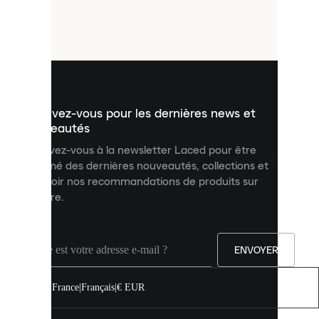
de
petits
fichiers
utilisés
pour
vous
présenter
un
Inscrivez-vous pour les dernières news et
contenu
personnalisé
nouveautés
et
Inscrivez-vous à la newsletter Laced pour être
améliorer
informé des dernières nouveautés, collections et
votre
expérience
recevoir nos recommandations de produits sur
sur
mesure.
notre
site.
Vous
pouvez
ENVOYER
autoriser
tous
les
France
|
Français
|
€ EUR
cookies
ou