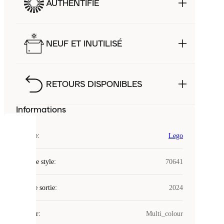
AUTHENTIFIÉ
NEUF ET INUTILISÉ
RETOURS DISPONIBLES
Informations
COOKIES
Marque
:
Lego
Laced
Code de style
:
70641
utilise
des
Date de sortie
cookies.
:
2024
Les
cookies
Couleur
:
Multi_colour
sont