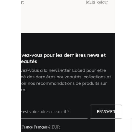
Couleur
:
Multi_colour
sont
de
petits
fichiers
utilisés
pour
vous
présenter
un
Inscrivez-vous pour les dernières news et
contenu
personnalisé
nouveautés
et
Inscrivez-vous à la newsletter Laced pour être
améliorer
informé des dernières nouveautés, collections et
votre
expérience
recevoir nos recommandations de produits sur
sur
mesure.
notre
site.
Vous
pouvez
ENVOYER
autoriser
tous
les
France
|
Français
|
€ EUR