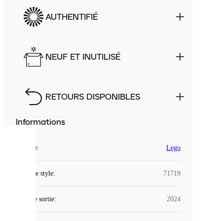
AUTHENTIFIÉ
NEUF ET INUTILISÉ
RETOURS DISPONIBLES
Informations
COOKIES
Marque
:
Lego
Laced
Code de style
:
71719
utilise
des
Date de sortie
cookies.
:
2024
Les
cookies