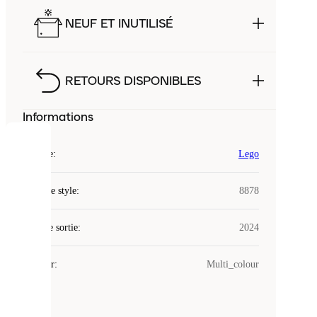
NEUF ET INUTILISÉ
RETOURS DISPONIBLES
Informations
COOKIES
Marque
:
Lego
Laced
Code de style
:
8878
utilise
des
Date de sortie
cookies.
:
2024
Les
cookies
Couleur
:
Multi_colour
sont
de
petits
fichiers