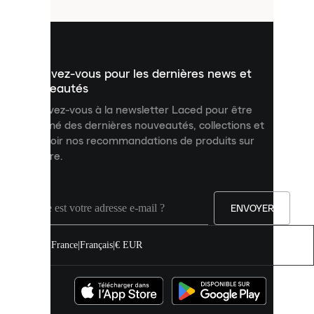
utilisés
pour
vous
présenter
un
Inscrivez-vous pour les dernières news et
contenu
personnalisé
nouveautés
et
Inscrivez-vous à la newsletter Laced pour être
améliorer
informé des dernières nouveautés, collections et
votre
expérience
recevoir nos recommandations de produits sur
sur
mesure.
notre
site.
Vous
pouvez
ENVOYER
autoriser
tous
les
France
|
Français
|
€ EUR
cookies
ou
les
gérer
individuellement