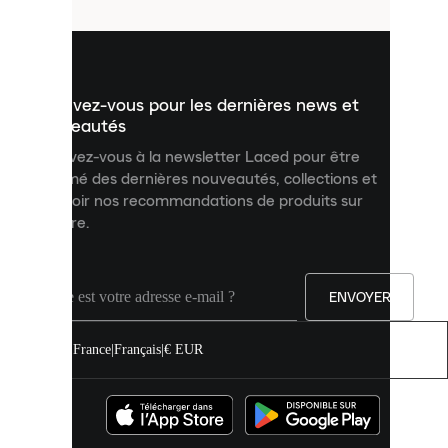
utilisés
pour
vous
présenter
un
Inscrivez-vous pour les dernières news et
contenu
personnalisé
nouveautés
et
Inscrivez-vous à la newsletter Laced pour être
améliorer
informé des dernières nouveautés, collections et
votre
expérience
recevoir nos recommandations de produits sur
sur
mesure.
notre
site.
Vous
pouvez
ENVOYER
autoriser
tous
les
France
|
Français
|
€ EUR
cookies
ou
les
gérer
individuellement