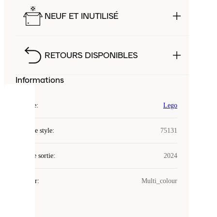
NEUF ET INUTILISÉ
RETOURS DISPONIBLES
Informations
COOKIES
Marque
:
Lego
Laced
Code de style
:
75131
utilise
des
Date de sortie
cookies.
:
2024
Les
cookies
Couleur
:
Multi_colour
sont
de
petits
fichiers