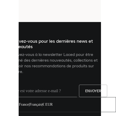
de
petits
fichiers
utilisés
pour
vous
présenter
un
Inscrivez-vous pour les dernières news et
contenu
personnalisé
nouveautés
et
Inscrivez-vous à la newsletter Laced pour être
améliorer
informé des dernières nouveautés, collections et
votre
expérience
recevoir nos recommandations de produits sur
sur
mesure.
notre
site.
Vous
pouvez
ENVOYER
autoriser
tous
les
France
|
Français
|
€ EUR
cookies
ou