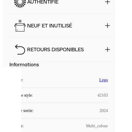
AUTHENTIFIÉ
NEUF ET INUTILISÉ
RETOURS DISPONIBLES
Informations
COOKIES
Marque
:
Lego
Laced
Code de style
:
42103
utilise
des
Date de sortie
cookies.
:
2024
Les
cookies
Couleur
:
Multi_colour
sont