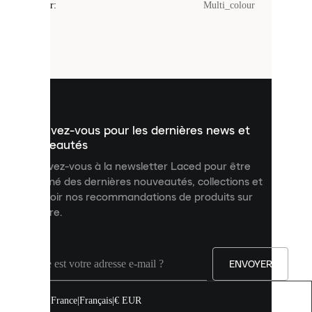
Couleur
:
Multi_colour
sont
de
petits
fichiers
utilisés
pour
vous
présenter
un
Inscrivez-vous pour les dernières news et
contenu
personnalisé
nouveautés
et
Inscrivez-vous à la newsletter Laced pour être
améliorer
informé des dernières nouveautés, collections et
votre
expérience
recevoir nos recommandations de produits sur
sur
mesure.
notre
site.
Vous
pouvez
ENVOYER
autoriser
tous
les
France
|
Français
|
€ EUR