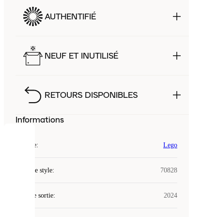
AUTHENTIFIÉ
NEUF ET INUTILISÉ
RETOURS DISPONIBLES
Informations
COOKIES
Marque
:
Lego
Laced
Code de style
:
70828
utilise
des
Date de sortie
cookies.
:
2024
Les
cookies