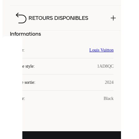
RETOURS DISPONIBLES
Informations
COOKIES
Marque
:
Louis Vuitton
Laced
Code de style
:
1AD8QC
utilise
des
Date de sortie
cookies.
:
2024
Les
cookies
Couleur
:
Black
sont
de
petits
fichiers
utilisés
pour
vous