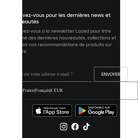
présenter
un
Inscrivez-vous pour les dernières news et
contenu
personnalisé
nouveautés
et
Inscrivez-vous à la newsletter Laced pour être
améliorer
informé des dernières nouveautés, collections et
votre
expérience
recevoir nos recommandations de produits sur
sur
mesure.
notre
site.
Vous
pouvez
ENVOYER
autoriser
tous
les
France
|
Français
|
€ EUR
cookies
ou
les
gérer
individuellement
dans
vos
paramètres