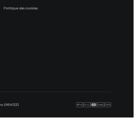
Politique des cookies
méro 09541333