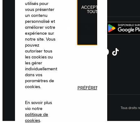
utilisés pour
ACCEPTER
France
|
Français
|
€ EUR
vous présenter
TOUT
un contenu
personnalisé et
améliorer votre
expérience sur
notre site. Vous
pouvez
autoriser tous
les cookies ou
les gérer
individuellement
dans vos
paramètres de
cookies.
PRÉFÉRENCES
En savoir plus
Tous droits 
via notre
politique de
cookies
.