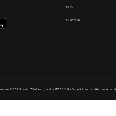
Asics
Air Jordan
réservés © 2026 Laced | 7 Bell Yard, London, WC2A 2JR • Société immatriculée sous le nu