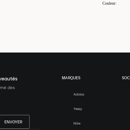
Couleur
:
MARQUES
SOC
uveautés
ormé des
Adidas
Yeezy
ENVOYER
Nike