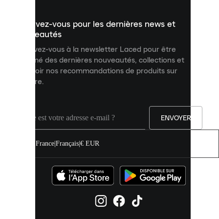
présenter
un
Inscrivez-vous pour les dernières news et
contenu
personnalisé
nouveautés
et
Inscrivez-vous à la newsletter Laced pour être
améliorer
informé des dernières nouveautés, collections et
votre
expérience
recevoir nos recommandations de produits sur
sur
mesure.
notre
site.
Vous
pouvez
ENVOYER
autoriser
tous
les
France
|
Français
|
€ EUR
cookies
ou
les
gérer
individuellement
dans
vos
paramètres